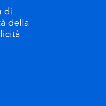
 di
à della
icità